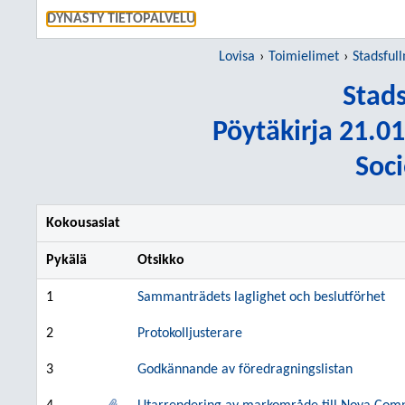
SIIRRY S
DYNASTY TIETOPALVELU
Lovisa
Toimielimet
Stadsful
Stad
Pöytäkirja 21.01
Soc
Kokousasiat
Pykälä
Otsikko
1
Sammanträdets laglighet och beslutförhet
2
Protokolljusterare
3
Godkännande av föredragningslistan