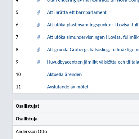
4
Utarrendering av markområde till Nova Compl
5
Att inrätta ett barnparlament
6
Att utöka plastinsamlingspunkter i Lovisa, fu
7
Att utöka simundervisningen i Lovisa, fullmä
8
Att grunda Gråbergs hälsoskog, fullmäktigem
9
Huvudbyacentren jämlikt välskötta och tillta
10
Aktuella ärenden
11
Avslutande av mötet
Osallistujat
Osallistuja
Andersson Otto